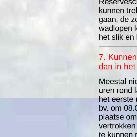
Reservesch
kunnen tr
gaan, de z
wadlopen l
het slik e
7. Kunnen
dan in he
Meestal ni
uren rond 
het eerste
bv. om 08.0
plaatse om
vertrokken 
te kunnen 