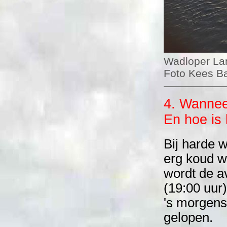
Wadloper La
Foto Kees 
4. Wannee
En hoe is
Bij harde 
erg koud w
wordt de a
(19:00 uur)
's morgens
gelopen.