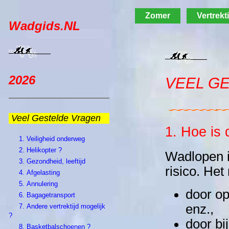
Zomer
Vertrekt
Wadgids.NL
2026
VEEL G
Veel Gestelde Vragen
1. Hoe is 
1.
Veiligheid onderweg
2.
Helikopter ?
Wadlopen i
3.
Gezondheid, leeftijd
risico. Het
4.
Afgelasting
5.
Annulering
door op
6.
Bagagetransport
enz.,
7.
Andere vertrektijd mogelijk
?
door bi
8.
Basketbalschoenen ?