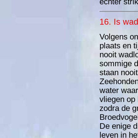
echter stri
16. Is wad
Volgens on
plaats en 
nooit wadl
sommige da
staan nooit 
Zeehonden z
water waar
vliegen op
zodra de g
Broedvoge
De enige d
leven in h