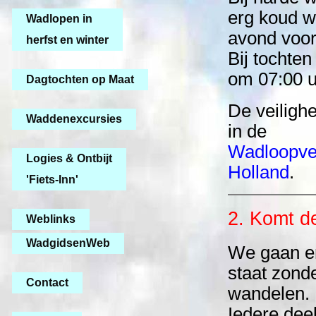
erg koud w
Wadlopen in
avond voor
herfst en winter
Bij tochte
om 07:00 u
Dagtochten op Maat
De veilighe
Waddenexcursies
in de
Wadloopver
Logies & Ontbijt
Holland
.
'Fiets-Inn'
2. Komt de
Weblinks
WadgidsenWeb
We gaan er
staat zond
Contact
wandelen.
Iedere de