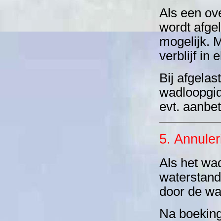
Als een ov
wordt afge
mogelijk. 
verblijf in 
Bij afgela
wadloopgid
evt. aanbet
5. Annuler
Als het wa
waterstand
door de wa
Na boeking