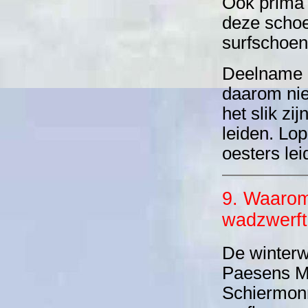
Ook prima 
deze schoe
surfschoene
Deelname o
daarom nie
het slik zi
leiden. Lo
oesters lei
9. Waarom
wadzwerft
De winterw
Paesens M
Schiermon