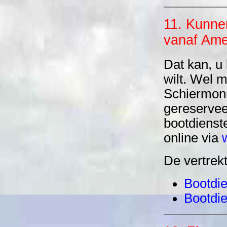
11. Kunne
vanaf Ame
Dat kan, u
wilt. Wel 
Schiermonn
gereservee
bootdienste
online via
De vertrek
Bootdi
Bootdi