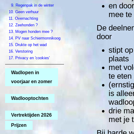
en door
9.
Regenpak in de winter
10.
Geen verhuur
mee te
11.
Overnachting
12.
Zeehonden ?
De deelnem
13.
Mogen honden mee ?
door
14.
PV naar Schiermonnikoog
15.
Drukte op het wad
stipt o
16.
Verstoring
plaats
17.
Privacy en 'cookies'
met vol
Wadlopen in
te eten
voorjaar en zomer
(ernsti
is alle
Wadlooptochten
wadloo
drie ma
Vertrektijden 2026
met je 
Prijzen
Bij harde 