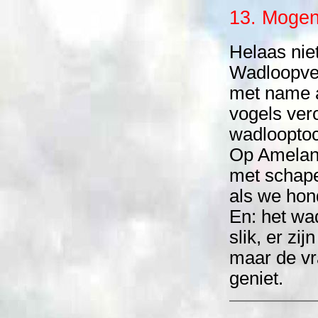
13. Mogen
Helaas nie
Wadloopve
met name a
vogels ver
wadlooptoc
Op Ameland
met schape
als we ho
En: het wa
slik, er zi
maar de vr
geniet.