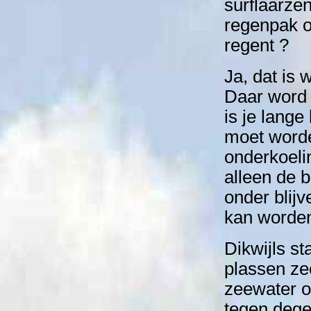
surflaarzen
regenpak oo
regent ?
Ja, dat is 
Daar word 
is je lange
moet worde
onderkoeli
alleen de b
onder blijv
kan worden
Dikwijls st
plassen ze
zeewater o
tegen dege