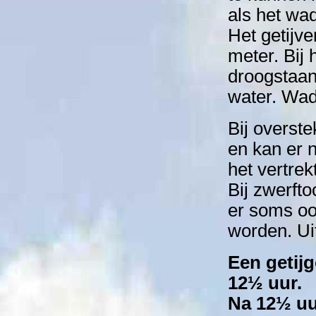
als het wa
Het getijv
meter. Bij
droogstaan
water. Wad
Bij overste
en kan er n
het vertre
Bij zwerft
er soms oo
worden. Uit
Een getijg
12½ uur.
Na 12½ uur