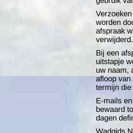
gebruik va
Verzoeken 
worden doo
afspraak w
verwijderd
Bij een af
uitstapje 
uw naam, a
afloop van
termijn die
E-mails en
bewaard to
dagen defi
Wadgids.