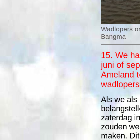
Wadlopers o
Bangma
15. We ha
juni of se
Ameland t
wadlopers
Als we als
belangstel
zaterdag i
zouden we 
maken. Dit