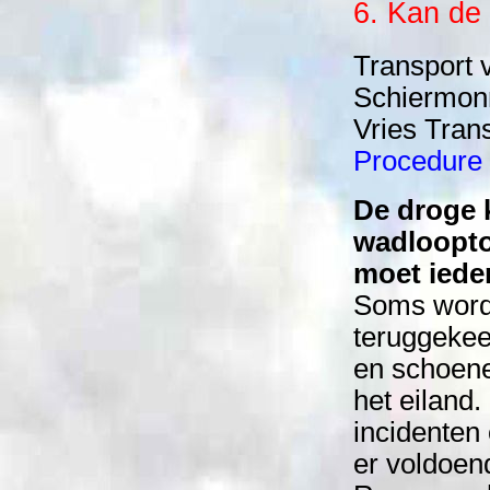
6. Kan de
Transport
Schiermonn
Vries Tran
Procedure
De droge 
wadloopto
moet iede
Soms wordt
teruggekee
en schoene
het eiland.
incidenten
er voldoend