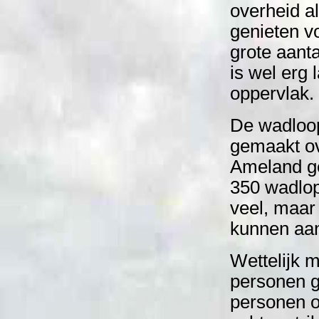
overheid al
genieten v
grote aant
is wel erg
oppervlak.
De wadloop
gemaakt ov
Ameland ge
350 wadlop
veel, maar
kunnen aa
Wettelijk 
personen g
personen o