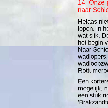
14. Onze 
naar Schie
Helaas nie
lopen. In h
wat slik. 
het begin v
Naar Schie
wadlopers.
wadloopzwe
Rottumeroo
Een korter
mogelijk, 
een stuk r
'Brakzandto