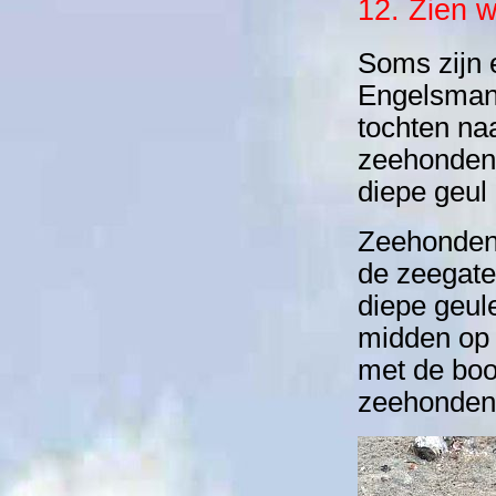
12. Zien 
Soms zijn 
Engelsmanp
tochten na
zeehonden 
diepe geul
Zeehonden 
de zeegate
diepe geul
midden op 
met de boot
zeehonden 