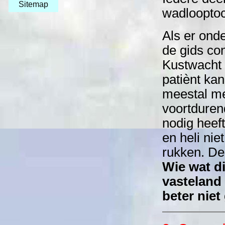
Sitemap
wadlooptoc
Als er ond
de gids co
Kustwacht w
patiènt ka
meestal met
voortduren
nodig heef
en heli ni
rukken. De 
Wie wat di
vasteland 
beter nie